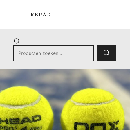
R E P A D E L S T O R E
Zoek
naar:
ets