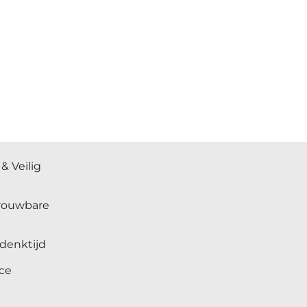
& Veilig
trouwbare
denktijd
ce