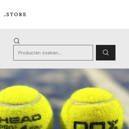
 R E
Zoek
naar:
ets