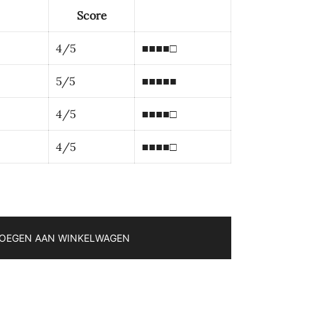
Score
4/5
■■■■□
5/5
■■■■■
4/5
■■■■□
4/5
■■■■□
OEGEN AAN WINKELWAGEN