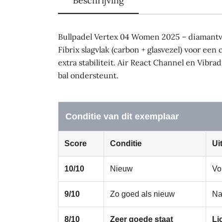
Beschrijving
Bullpadel Vertex 04 Women 2025 – diamantv
Fibrix slagvlak (carbon + glasvezel) voor e
extra stabiliteit. Air React Channel en Vib
bal ondersteunt.
Conditie van dit exemplaar
Score
Conditie
Ui
10/10
Nieuw
Vo
9/10
Zo goed als nieuw
Na
8/10
Zeer goede staat
Li