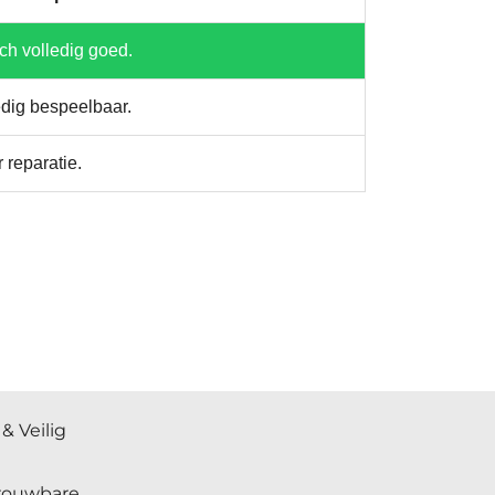
ch volledig goed.
edig bespeelbaar.
 reparatie.
& Veilig
trouwbare