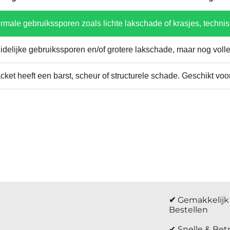
rmale gebruikssporen zoals lichte lakschade of krasjes, technis
idelijke gebruikssporen en/of grotere lakschade, maar nog voll
cket heeft een barst, scheur of structurele schade. Geschikt voor
✔
Gemakkelijk 
Bestellen
✔ Snelle & Be