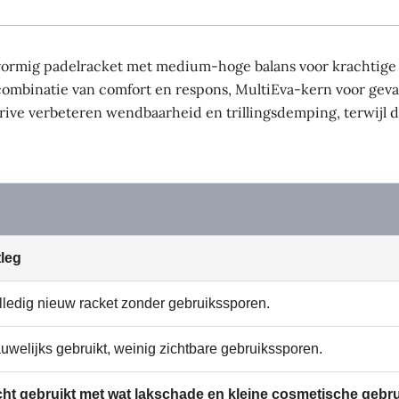
ormig padelracket met medium-hoge balans voor krachtige 
en combinatie van comfort en respons, MultiEva-kern voor gev
radrive verbeteren wendbaarheid en trillingsdemping, terwijl
tleg
lledig nieuw racket zonder gebruikssporen.
uwelijks gebruikt, weinig zichtbare gebruikssporen.
cht gebruikt met wat lakschade en kleine cosmetische gebr