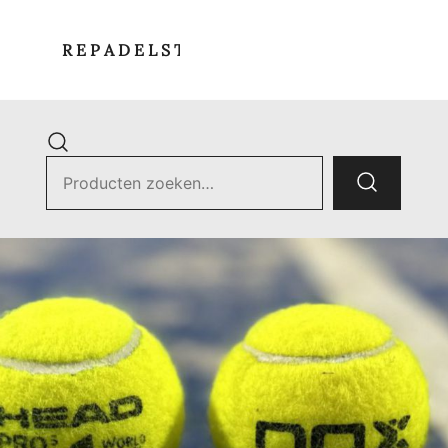
R E P A D E L S T O R E
Zoek
naar:
ets