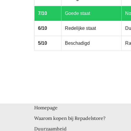
7/10
Goede staat
No
6/10
Redelijke staat
Du
5/10
Beschadigd
Ra
Homepage
Waarom kopen bij Repadelstore?
Duurzaamheid