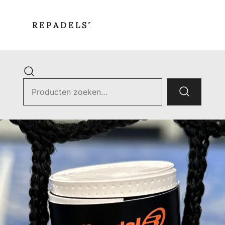
R E P A D E L S T O R E
Zoek
naar:
ets