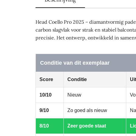
Head Coello Pro 2025 – diamantvormig pade
carbon slagvlak voor strak en stabiel balco
precisie. Het ontwerp, ontwikkeld in samenw
Conditie van dit exemplaar
Score
Conditie
Ui
10/10
Nieuw
Vo
9/10
Zo goed als nieuw
Na
8/10
Zeer goede staat
Li