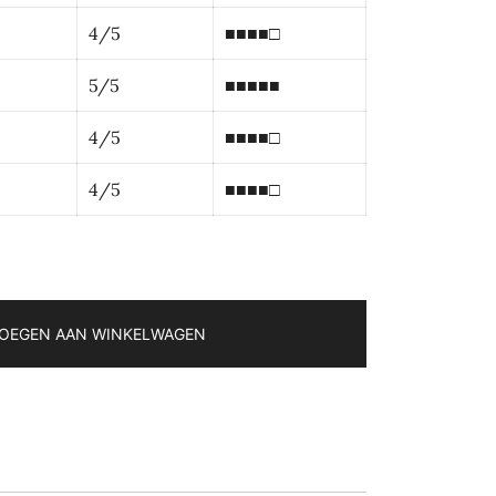
4/5
■■■■□
5/5
■■■■■
4/5
■■■■□
4/5
■■■■□
OEGEN AAN WINKELWAGEN