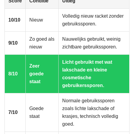
Score
Conditie
Uitleg
Volledig nieuw racket zonder
10/10
Nieuw
gebruikssporen.
Zo goed als
Nauwelijks gebruikt, weinig
9/10
nieuw
zichtbare gebruikssporen.
Licht gebruikt met wat
Zeer
lakschade en kleine
8/10
goede
cosmetische
staat
gebruikerssporen.
Normale gebruikssporen
Goede
zoals lichte lakschade of
7/10
staat
krasjes, technisch volledig
goed.