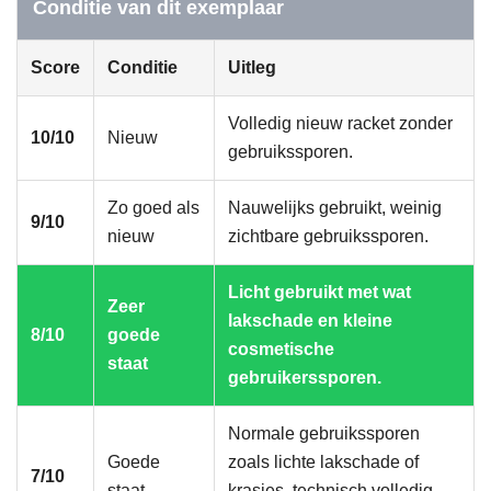
Conditie van dit exemplaar
Score
Conditie
Uitleg
Volledig nieuw racket zonder
10/10
Nieuw
gebruikssporen.
Zo goed als
Nauwelijks gebruikt, weinig
9/10
nieuw
zichtbare gebruikssporen.
Licht gebruikt met wat
Zeer
lakschade en kleine
8/10
goede
cosmetische
staat
gebruikerssporen.
Normale gebruikssporen
Goede
zoals lichte lakschade of
7/10
staat
krasjes, technisch volledig