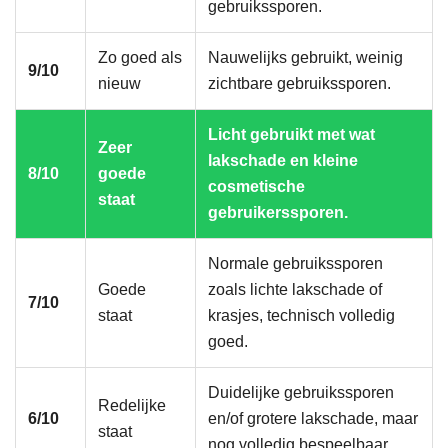
gebruikssporen.
Zo goed als
Nauwelijks gebruikt, weinig
9/10
nieuw
zichtbare gebruikssporen.
Licht gebruikt met wat
Zeer
lakschade en kleine
8/10
goede
cosmetische
staat
gebruikerssporen.
Normale gebruikssporen
Goede
zoals lichte lakschade of
7/10
staat
krasjes, technisch volledig
goed.
Duidelijke gebruikssporen
Redelijke
6/10
en/of grotere lakschade, maar
staat
nog volledig bespeelbaar.