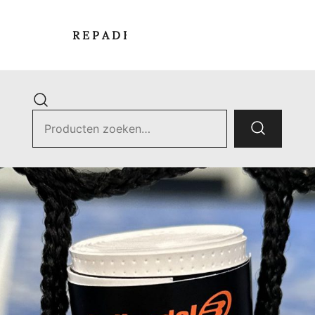
R E P A D E L S T O R E
Zoek
naar:
ets