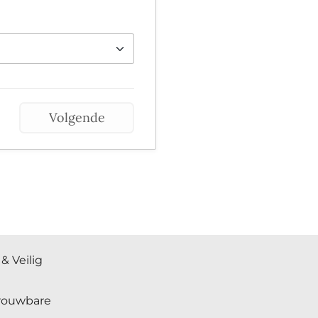
Volgende
& Veilig
trouwbare