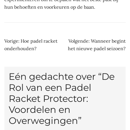
hun behoeften en voorkeuren op de baan.
Bericht
Vorige:
Hoe padel racket
Volgende:
Wanneer begint
navigatie
onderhouden?
het nieuwe padel seizoen?
Eén gedachte over “
De
Rol van een Padel
Racket Protector:
Voordelen en
Overwegingen
”