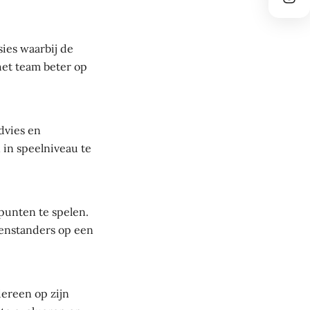
ies waarbij de
het team beter op
dvies en
 in speelniveau te
 punten te spelen.
genstanders op een
dereen op zijn