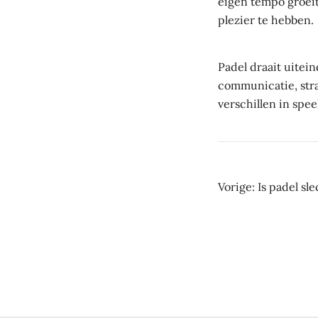
eigen tempo groeit
plezier te hebben.
Padel draait uitei
communicatie, stra
verschillen in spe
Beric
Vorige:
Is padel sl
navig