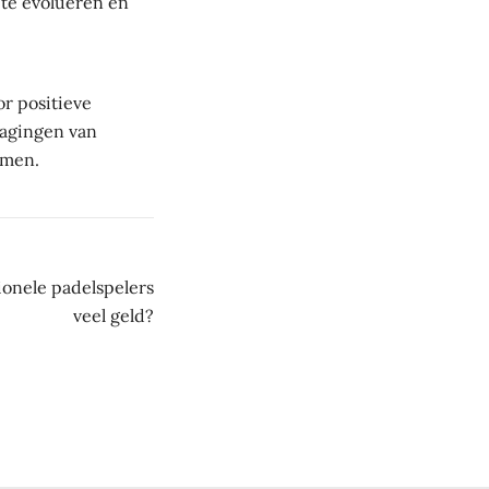
 te evolueren en
r positieve
dagingen van
rmen.
ionele padelspelers
veel geld?