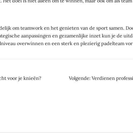
. Het doel is niet alleen om te winnen, maar ook om als team
ndelijk om teamwork en het genieten van de sport samen. Doo
tegische aanpassingen en gezamenlijke inzet kun je de uit
elniveau overwinnen en een sterk en plezierig padelteam vo
ht
echt voor je knieën?
Volgende:
Verdienen profess
atie