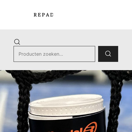
R E P A D E L S T O R E
Zoek
naar:
ets