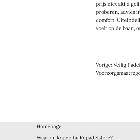
prijs niet altijd ge
proberen, advies in
comfort. Uiteindel
voelt op de baan, o
Beric
Vorige:
Veilig Pade
Voorzorgsmaatreg
navig
Homepage
Waarom kopen bij Repadelstore?