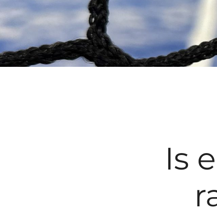
Is 
r