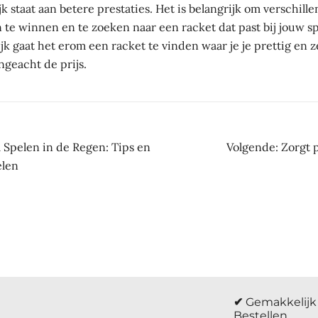
lijk staat aan betere prestaties. Het is belangrijk om verschill
 te winnen en te zoeken naar een racket dat past bij jouw spe
ijk gaat het erom een racket te vinden waar je je prettig en
ngeacht de prijs.
ht
l Spelen in de Regen: Tips en
Volgende:
Zorgt p
elen
atie
✔
Gemakkelijk 
Bestellen