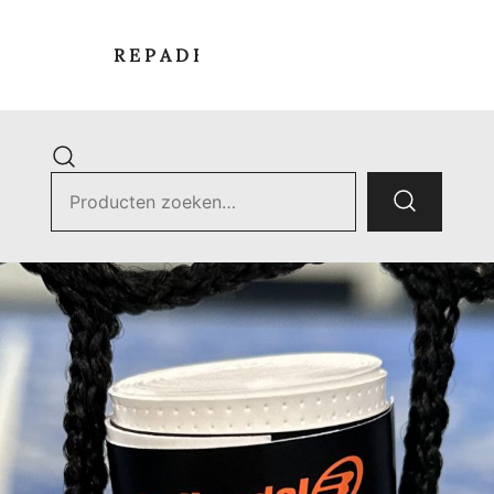
R E P A D E L S T O R E
Zoek
naar:
ets