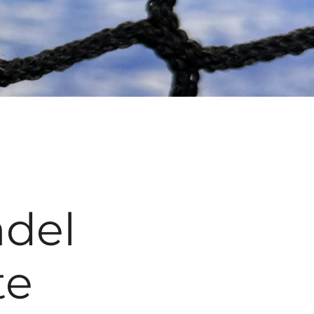
adel
te