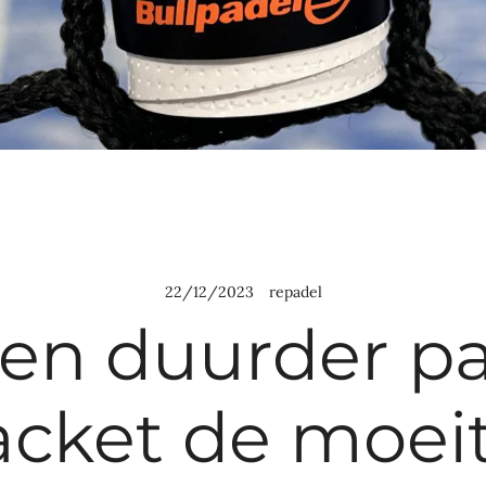
22/12/2023
repadel
een duurder p
acket de moei