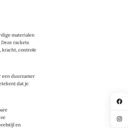
rdige materialen
. Deze rackets
, kracht, controle
or een duurzamer
etekent dat je
bare
eze
eelstijl en