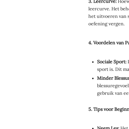
3. Leercurve:
Hoewe
leercurve. Het beh
het uitvoeren van 
oefening vergen.
4. Voordelen van P
Sociale Sport:
P
sport is. Dit m
Minder Blessur
blessuregevoel
gebruik van ee
5. Tips voor Beginn
Neem Les:
Het 