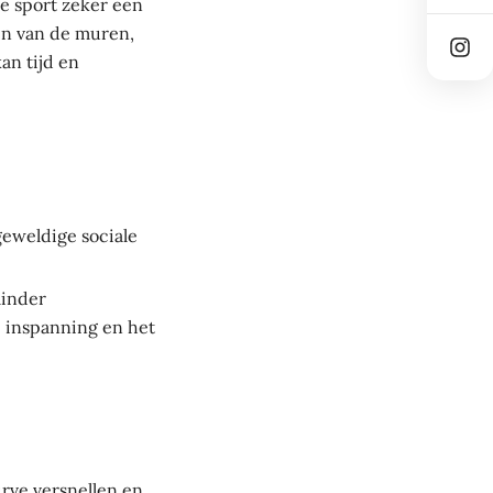
de sport zeker een
en van de muren,
an tijd en
geweldige sociale
minder
 inspanning en het
rve versnellen en