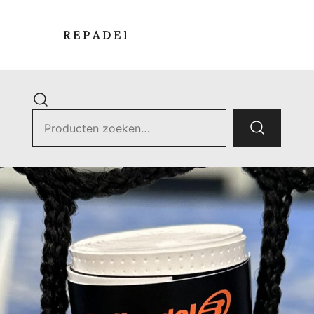
R E P A D E L S T O R E
Zoek
naar:
ets