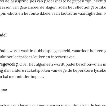
l de basisprincipes van padel snel te begrijpen zijn, heeft 
eersen van geavanceerde slagen, zoals het effectief gebruik
spin-shots en het ontwikkelen van tactische vaardigheden, k
adel:
adel wordt vaak in dubbelspel gespeeld, waardoor het een 
aakt het leerproces leuker en interactiever.
egevoelig:
Over het algemeen wordt padel beschouwd als 
ig dan andere racketsporten vanwege de beperktere fysieke
n bal met minder impact.
ers:
volgen van lessen van een ervaren instructeur kan de leercu