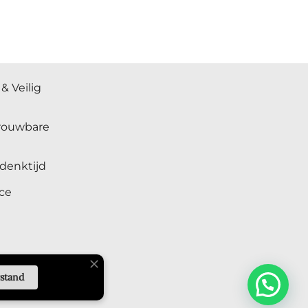
& Veilig
trouwbare
denktijd
ce
rstand