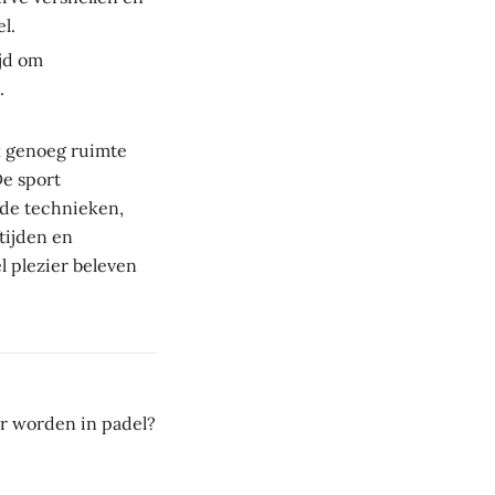
l.
ijd om
.
ok genoeg ruimte
De sport
rde technieken,
tijden en
l plezier beleven
er worden in padel?