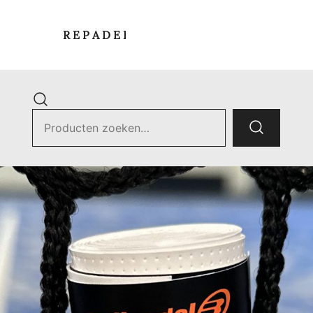
R E P A D E L S T O R E
Zoek
naar:
ets