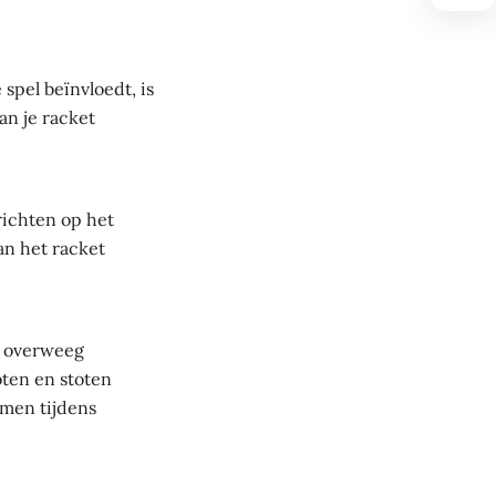
 spel beïnvloedt, is
an je racket
 richten op het
an het racket
, overweeg
ten en stoten
rmen tijdens