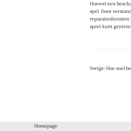
Hoewel een beschad
spel. Door verstan
reparatiediensten 
sport kunt geniete
Beric
Vorige:
Hoe snel b
navig
Homepage