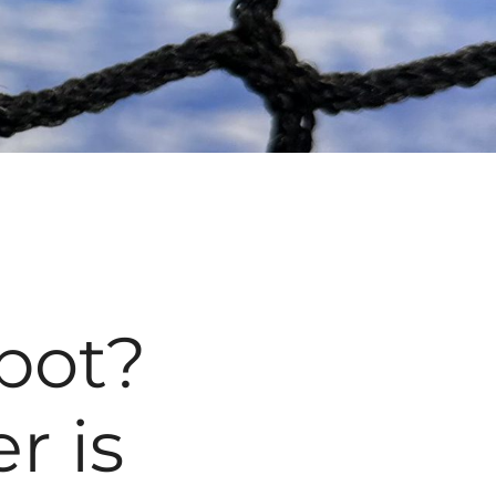
pot?
r is