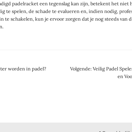
igd padelracket een tegenslag kan zijn, betekent het niet h
dig te spelen, de schade te evalueren en, indien nodig, profe
in te schakelen, kun je ervoor zorgen dat je nog steeds van
n.
ht
eter worden in padel?
Volgende:
Veilig Padel Spel
en Vo
atie