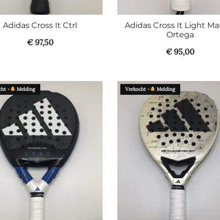
Adidas Cross It Ctrl
Adidas Cross It Light Mar
Ortega
€
97,50
€
95,00
ht -
Melding
Verkocht -
Melding