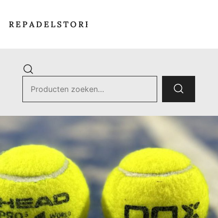
R E P A D E L S T O R E
Zoek
naar:
ets