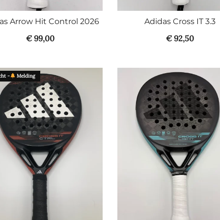
as Arrow Hit Control 2026
Adidas Cross IT 3.3
€
99,00
€
92,50
ht -
Melding