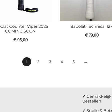
olat Counter Viper 2025
Babolat Technical 12
COMING SOON
€
79,00
€
95,00
1
2
3
4
5
→
✔
Gemakkelijk 
Bestellen
✔ Snelle & Be