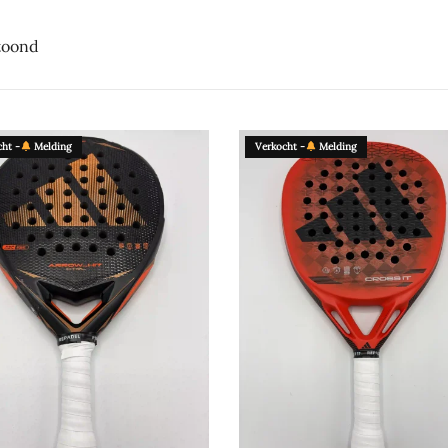
etoond
ht -
Melding
Verkocht -
Melding