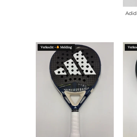
Adid
Verkocht -
Melding
Verkoc