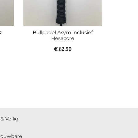
K
Bullpadel Axym inclusief
Hesacore
€
82,50
& Veilig
trouwbare