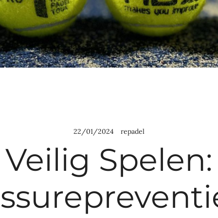
22/01/2024
repadel
Veilig Spelen:
ssurepreventi