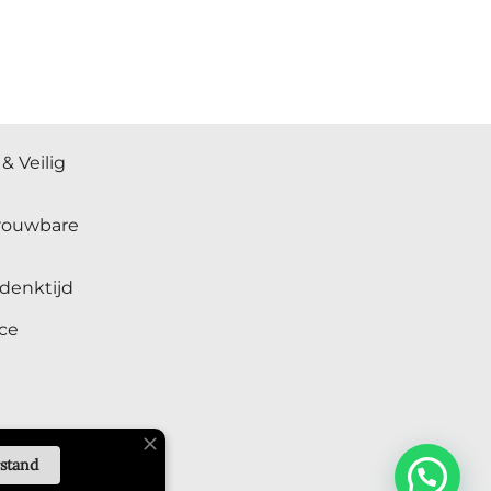
& Veilig
trouwbare
denktijd
ce
rstand