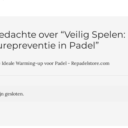
atie
edachte over “
Veilig Spelen:
urepreventie in Padel
”
 Ideale Warming-up voor Padel - Repadelstore.com
jn gesloten.