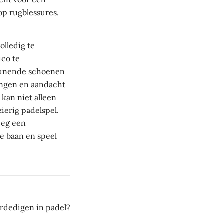
op rugblessures.
olledig te
ico te
teunende schoenen
ingen en aandacht
kan niet alleen
ierig padelspel.
eeg een
de baan en speel
rdedigen in padel?