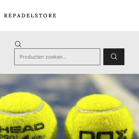
R E P A D E L S T O R E
Zoek
naar:
ets