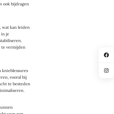
n ook bijdragen
 wat kan leiden
in je
tabiliseren.
 te vermijden
 knieblessures
en, vooral bij
acht te besteden
inimaliseren.
 kunnen
cht voor een