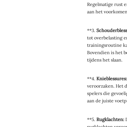
Regelmatige rust e
aan het voorkomen
**3.
Schouderbless
tot overbelasting 
trainingsroutine k
Bovendien is het b
tijdens het slaan.
**4.
Knieblessures:
veroorzaken. Het 
spelers die gevoel
aan de juiste voet
**5.
Rugklachten:
D
rugklachten veroo