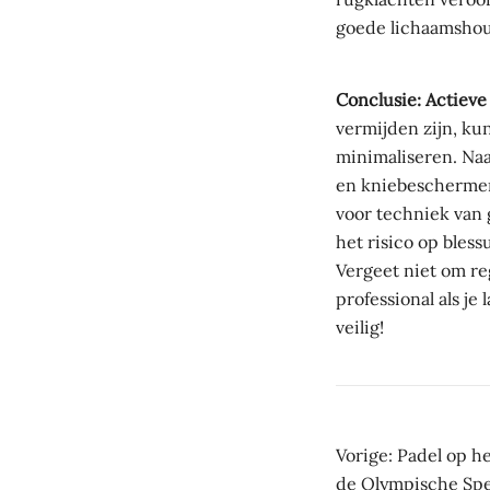
goede lichaamshou
Conclusie: Actieve
vermijden zijn, ku
minimaliseren. Naa
en kniebeschermer
voor techniek van 
het risico op bles
Vergeet niet om re
professional als je
veilig!
Beric
Vorige:
Padel op h
de Olympische Sp