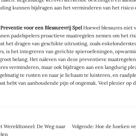
ding kunnen bijdragen aan het verminderen van het risico 
 Preventie voor een Blessurevrij Spel
Hoewel blessures niet v
nnen padelspelers proactieve maatregelen nemen om het ris
st het dragen van geschikte uitrusting, zoals enkelonders
s, is het integreren van gerichte spieroefeningen, opwarm
groot belang. Het naleven van deze preventieve maatregelen 
sures verminderen, maar ook bijdragen aan een langdurig plez
gelmatig te rusten en naar je lichaam te luisteren, en raadpl
 last hebt van aanhoudende pijn of ongemak. Veel plezier op 
ht
et Wereldtoneel: De Weg naar
Volgende:
Hoe de hoeken ve
elen