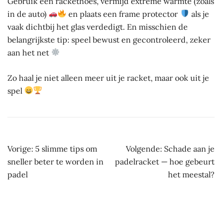
Gebruik een rackethoes, vermijd extreme warmte (zoals
in de auto)
en plaats een frame protector
als je
vaak dichtbij het glas verdedigt. En misschien de
belangrijkste tip: speel bewust en gecontroleerd, zeker
aan het net
Zo haal je niet alleen meer uit je racket, maar ook uit je
spel
Bericht
Vorige:
5 slimme tips om
Volgende:
Schade aan je
navigatie
sneller beter te worden in
padelracket — hoe gebeurt
padel
het meestal?