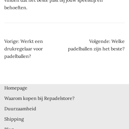
vinden dat het beste past bij jouw speelstijl en
behoeften.
Bericht
Vorige:
Werkt een
Volgende:
Welke
navigatie
drukregelaar voor
padelballen zijn het beste?
padelballen?
Homepage
Waarom kopen bij Repadelstore?
Duurzaamheid
Shipping