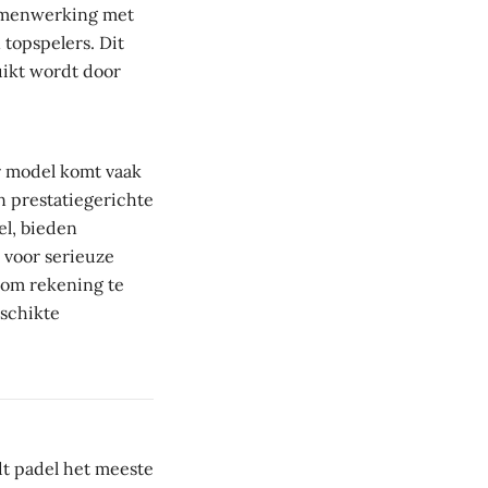
amenwerking met
 topspelers. Dit
ruikt wordt door
r model komt vaak
n prestatiegerichte
el, bieden
 voor serieuze
l om rekening te
eschikte
t padel het meeste