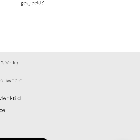
gespeeld?
& Veilig
trouwbare
denktijd
ce