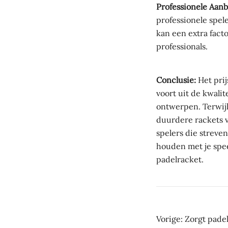
Professionele Aanb
professionele spel
kan een extra facto
professionals.
Conclusie:
Het pri
voort uit de kwali
ontwerpen. Terwijl
duurdere rackets v
spelers die streve
houden met je spee
padelracket.
Beric
Vorige:
Zorgt padel