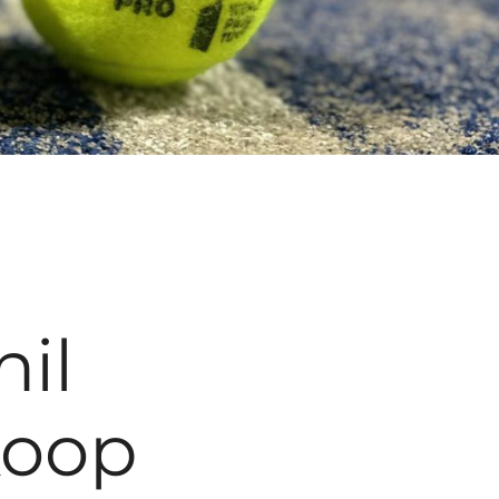
hil
koop