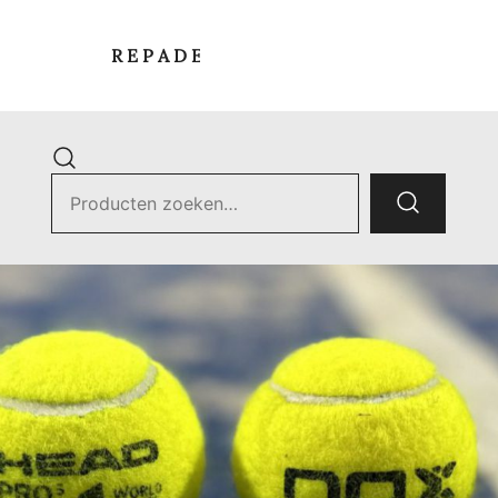
R E P A D E L S T O R E
Zoek
naar:
ets