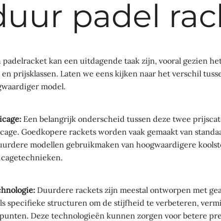
duur padel rac
 padelracket kan een uitdagende taak zijn, vooral gezien het
 en prijsklassen. Laten we eens kijken naar het verschil tu
gwaardiger model.
icage:
Een belangrijk onderscheid tussen deze twee prijscate
ricage. Goedkopere rackets worden vaak gemaakt van standaa
 duurdere modellen gebruikmaken van hoogwaardigere koolst
icagetechnieken.
chnologie:
Duurdere rackets zijn meestal ontworpen met ge
ls specifieke structuren om de stijfheid te verbeteren, verm
spunten. Deze technologieën kunnen zorgen voor betere pre