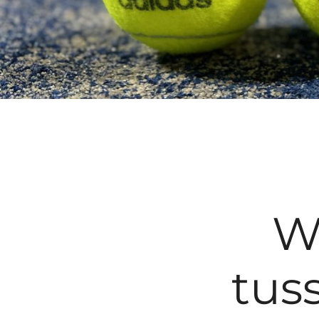
Wa
tus