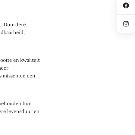
et. Duurdere
ndbaarheid,
ootte en kwaliteit
meer
ts misschien een
 behouden hun
gere levensduur en