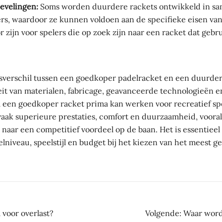
evelingen:
Soms worden duurdere rackets ontwikkeld in s
ers, waardoor ze kunnen voldoen aan de specifieke eisen van
r zijn voor spelers die op zoek zijn naar een racket dat geb
jsverschil tussen een goedkoper padelracket en een duurde
teit van materialen, fabricage, geavanceerde technologieën e
 een goedkoper racket prima kan werken voor recreatief sp
aak superieure prestaties, comfort en duurzaamheid, vooral
n naar een competitief voordeel op de baan. Het is essentiee
lniveau, speelstijl en budget bij het kiezen van het meest g
ht
 voor overlast?
Volgende:
Waar word