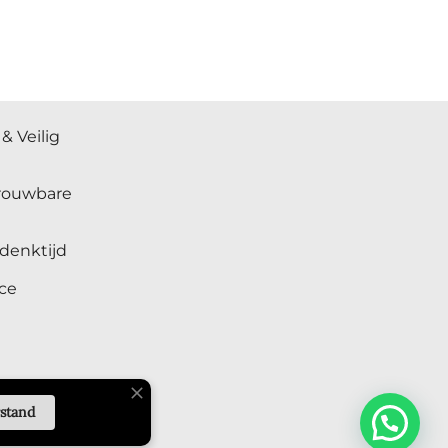
& Veilig
trouwbare
denktijd
ce
rstand