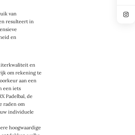
ruik van
n resulteert in
tensieve
heid en
iterkwaliteit en
rijk om rekening te
voorkeur aan een
n een iets
RX Padelbal, de
te raden om
jouw individuele
andere hoogwaardige