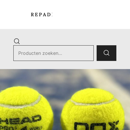
R E P A D E L S T O R E
Zoek
naar:
ets