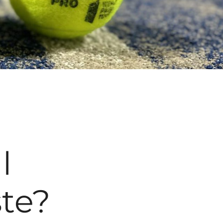
l
ste?